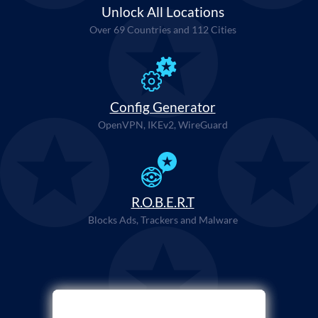
Unlock All Locations
Over 69 Countries and 112 Cities
Config Generator
OpenVPN, IKEv2, WireGuard
R.O.B.E.R.T
Blocks Ads, Trackers and Malware
Выберите Метод Оплаты