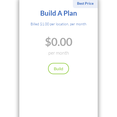
Best Price
Выберите Метод Оплаты
Build A Plan
Кредитная Карта
Billed $1.00 per location, per month
PayPal
$0.00
Cryptocurrency
Local Payments
per month
Renews automatically. Cancel anytime.
Build
Продолжить
Назад