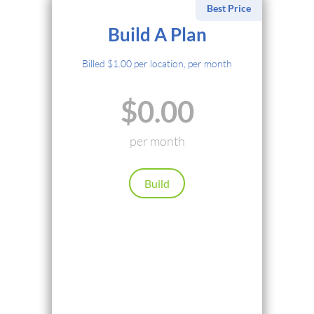
Best Price
Ödeme Yöntemi Seçin
Build A Plan
Kredi Kartı
Billed $1.00 per location, per month
PayPal
$0.00
Cryptocurrency
Local Payments
per month
Renews automatically. Cancel anytime.
Build
Devam
Geri