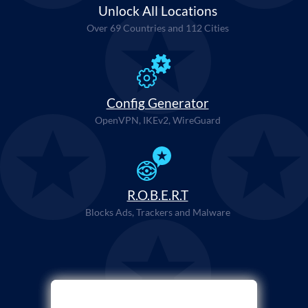
Unlock All Locations
Over 69 Countries and 112 Cities
Config Generator
OpenVPN, IKEv2, WireGuard
R.O.B.E.R.T
Blocks Ads, Trackers and Malware
Ödeme Yöntemi Seçin