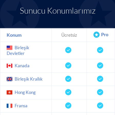
Sunucu Konumlarımız
Pro
Konum
Ücretsiz
Birleşik
Devletler
Kanada
Birleşik Krallık
Hong Kong
Fransa