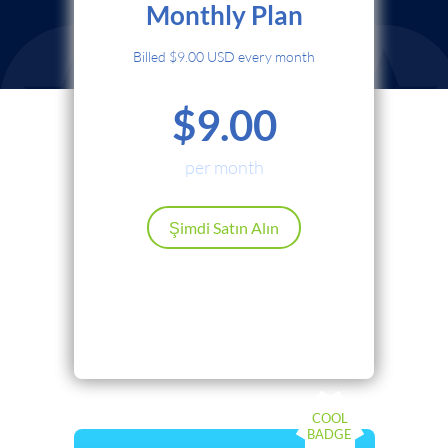
Monthly Plan
Kredi Kartı
Billed $9.00 USD every month
PayPal
$9.00
Cryptocurrency
Local Payments
per month
Renews automatically. Cancel anytime.
Şimdi Satın Alın
Devam
Geri
COOL
BADGE