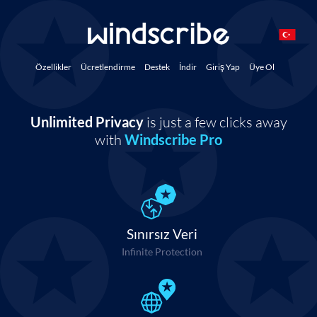
Özellikler
Ücretlendirme
Destek
İndir
Giriş Yap
Üye Ol
Unlimited Privacy
is just a few clicks away
with
Windscribe Pro
Sınırsız Veri
Infinite Protection