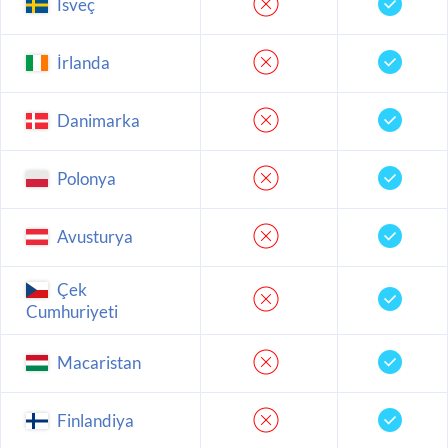
İsveç
İrlanda
Danimarka
Polonya
Avusturya
Çek
Cumhuriyeti
Macaristan
Finlandiya