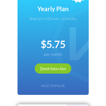
Ödeme Yöntemi Seçin
Yearly Plan
Kredi Kartı
Billed $69 USD every 12 months
PayPal
Cryptocurrency
$5.75
Local Payments
per month
Renews automatically. Cancel anytime.
Şimdi Satın Alın
Devam
Geri
MOST POPULAR